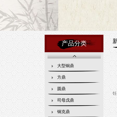
产品分类
大型铜鼎
方鼎
圆鼎
饪
司母戊鼎
铜克鼎