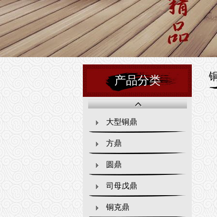
产品分类
大型铜鼎
方鼎
圆鼎
司母戊鼎
铜克鼎