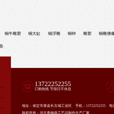
铜牛雕塑
铜大缸
铜浮雕
铜钟
雕塑
铜雕佛
鼎
13722252255
订购热线 节假日不休息
地址：保定市唐县长古城工业区 手机：13722252255 电话：
版权所有：河北青铜鼎工艺品制作生产厂家