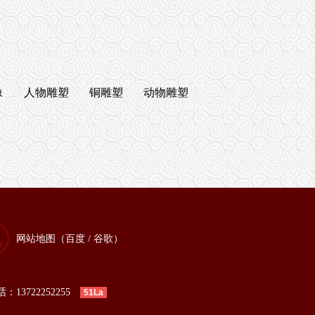
像
人物雕塑
铜雕塑
动物雕塑
网站地图（
百度
/
谷歌
）
13722252255
51La