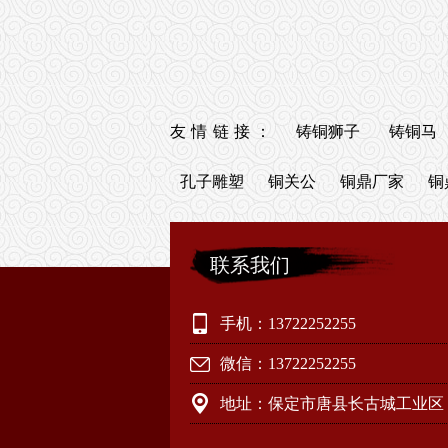
友情链接：
铸铜狮子
铸铜马
孔子雕塑
铜关公
铜鼎厂家
铜
联系我们
手机：13722252255
微信：13722252255
地址：保定市唐县长古城工业区