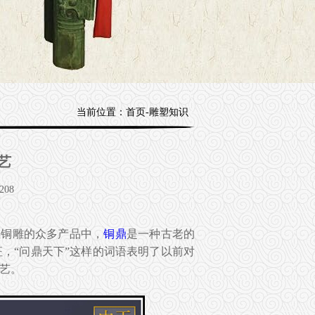
当前位置：
首页
-
雕塑知识
艺
208
在铜雕的众多产品中，
铜鼎
是一种古老的
，“问鼎天下”这样的词语表明了以前对
艺。