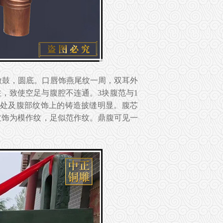
微鼓，圆底。口唇饰燕尾纹一周，双耳外
，致使空足与腹腔不连通。3块腹范与1
接处及腹部纹饰上的铸造披缝明显。腹芯
纹饰为模作纹，足似范作纹。鼎腹可见一