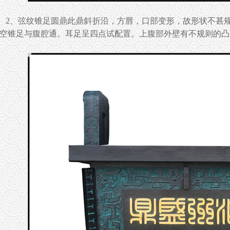
2、弦纹锥足圆鼎此鼎斜折沿，方唇，口部变形，故形状不甚
空锥足与腹腔通。耳足呈四点试配置。上腹部外壁有不规则的凸