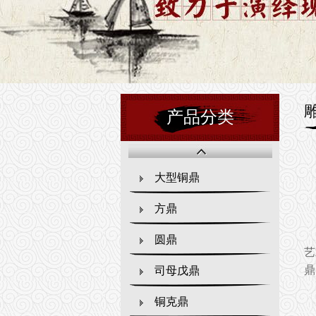
产品分类
大型铜鼎
方鼎
圆鼎
艺
鼎
司母戊鼎
铜克鼎