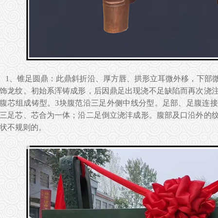
1、锥足圆鼎：此鼎斜折沿、厚方唇、拱形立耳微外移，下部
饰龙纹。初始系浑铸成形，后因鼎足出现浇不足缺陷而再次浇注
腹芯组成铸型。3块腹范沿三足外侧中线分型。足部、足腹连
三足芯、芯合为一体；沿二足倒立浇沣成形。腹部及口沿外的
状不规则的。