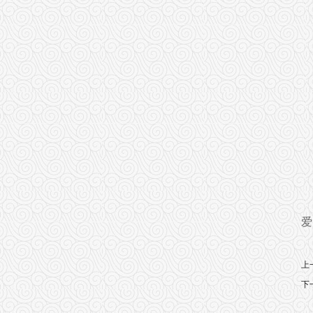
爱
上
下