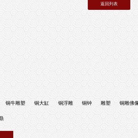
返回列表
铜牛雕塑
铜大缸
铜浮雕
铜钟
雕塑
铜雕佛
鼎