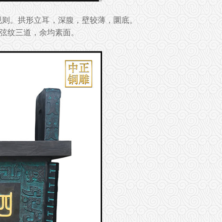
规则。拱形立耳，深腹，壁较薄，圜底。
弦纹三道，余均素面。