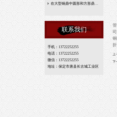
在大型铜鼎中圆形和方形鼎…
管
联系我们
司
铜
折
手机：13722252255
电话：13722252255
上
微信：13722252255
下
地址：保定市唐县长古城工业区