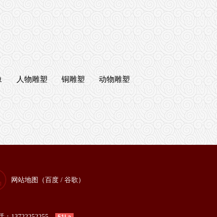
像
人物雕塑
铜雕塑
动物雕塑
网站地图（
百度
/
谷歌
）
13722252255