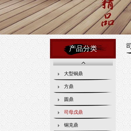
产品分类
大型铜鼎
方鼎
圆鼎
司母戊鼎
铜克鼎