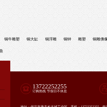
铜牛雕塑
铜大缸
铜浮雕
铜钟
雕塑
铜雕佛
鼎
13722252255
订购热线 节假日不休息
地址：保定市唐县长古城工业区 手机：13722252255 电话：