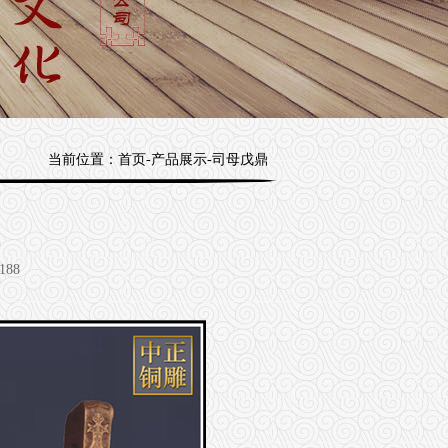
当前位置：
首页
-
产品展示
-
司母戊鼎
188